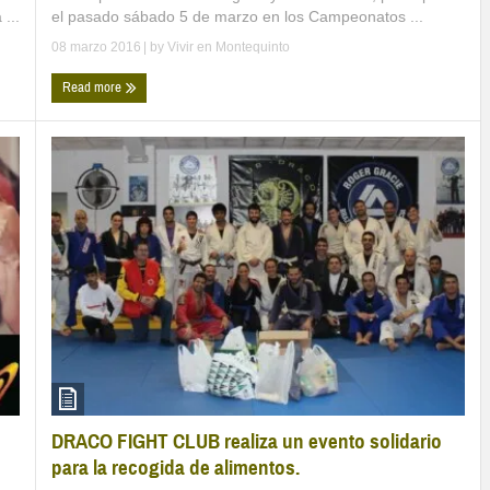
el pasado sábado 5 de marzo en los Campeonatos ...
...
08 marzo 2016
| by
Vivir en Montequinto
Read more
DRACO FIGHT CLUB realiza un evento solidario
para la recogida de alimentos.