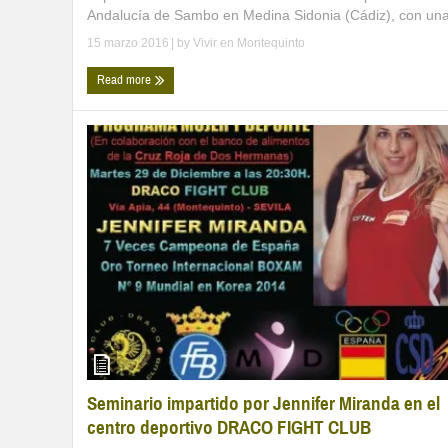
Andalucía de Sambo en Medina Sidonia (Cádiz), con una 
15 marzo 2016
| by
Vivir en Montequinto
Read more
Seminario impartido por Jennifer Miranda en el
centro deportivo DRACO FIGHT CLUB