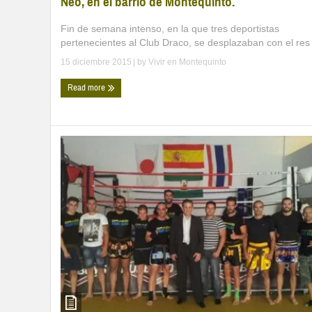
Neo, en el barrio de Montequinto.
Fin de semana intenso, en la que tres deportistas
pertenecientes al Club Draco, se desplazaban con el res 
15 diciembre 2015
| by
Vivir en Montequinto
Read more