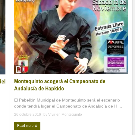
Montequinto acogerá el Campeonato de
del
Andalucía de Hapkido
El Pabellón Municipal de Montequinto será el escenario
donde tendrá lugar el Campeonato de Andalucía de H ...
26 octubre 2016
| by
Vivir en Montequinto
Read more