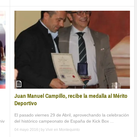
Juan Manuel Campillo, recibe la medalla al Mérito
Deportivo
El pasado viernes 29 de Abril, aprovechando la celebración
del histórico campeonato de España de Kick Box ...
niv
04 mayo 2016
| by
Vivir en Montequinto