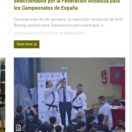
seleccionados por la Federación Andaluza para
los Campeonatos de España
...
Durante este fin de semana, la selección andaluza de Kick
Boxing partirá para Salamanca para participar e ...
12 diciembre 2015
| by
Vivir en Montequinto
Read more