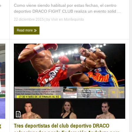
Como viene siendo habitual por estas fechas, el centro
e
deportivo DRACO FIGHT CLUB realiza un evento solid ...
22 diciembre 2015
| by
Vivir en Montequinto
Read more
Tres deportistas del club deportivo DRACO
g