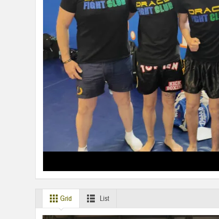
Grid
List