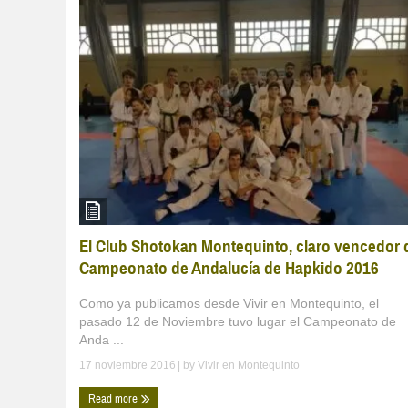
El Club Shotokan Montequinto, claro vencedor 
Campeonato de Andalucía de Hapkido 2016
Como ya publicamos desde Vivir en Montequinto, el
pasado 12 de Noviembre tuvo lugar el Campeonato de
Anda ...
17 noviembre 2016
| by
Vivir en Montequinto
Read more