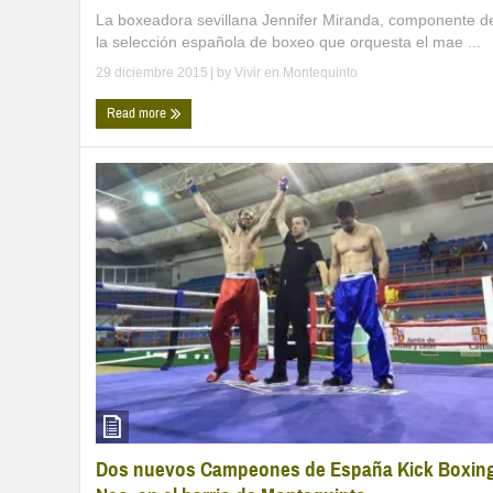
La boxeadora sevillana Jennifer Miranda, componente d
la selección española de boxeo que orquesta el mae ...
29 diciembre 2015
| by
Vivir en Montequinto
Read more
Dos nuevos Campeones de España Kick Boxin