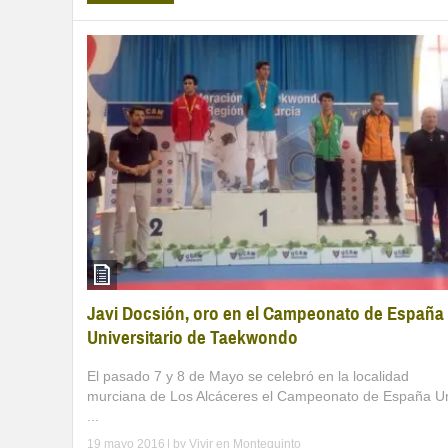
Javi Docsión, oro en el Campeonato de España
Universitario de Taekwondo
El pasado 7 y 8 de Mayo se celebró en la localidad
murciana de Los Alcáceres el Campeonato de España U
...
19 mayo 2016
| by
Vivir en Montequinto