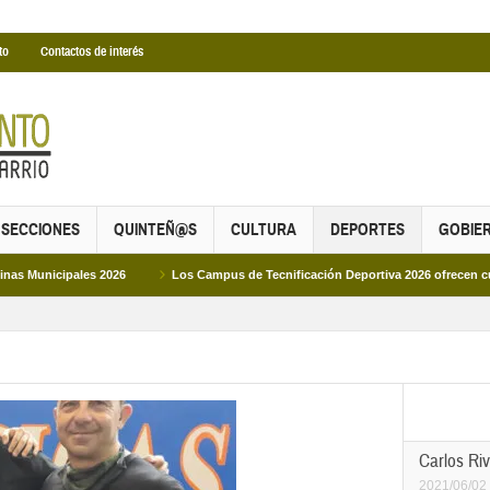
to
Contactos de interés
SECCIONES
QUINTEÑ@S
CULTURA
DEPORTES
GOBIE
6
Los Campus de Tecnificación Deportiva 2026 ofrecen cuatro propuestas par
Carlos Riv
2021/06/02