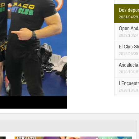
Dos deport
2021/04/29
Open Anda
2019/10/24
El Club Sh
2019/06/05
Andalucía
2018/10/18
I Encuentr
2018/10/10