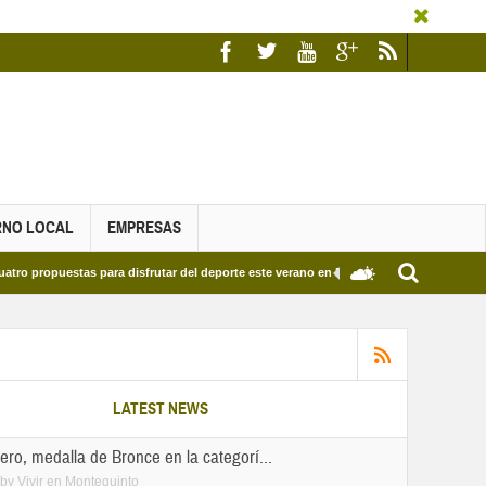
RNO LOCAL
EMPRESAS
a disfrutar del deporte este verano en Dos Hermanas
Más de dos mil estudiant
LATEST NEWS
ero, medalla de Bronce en la categorí...
by
Vivir en Montequinto