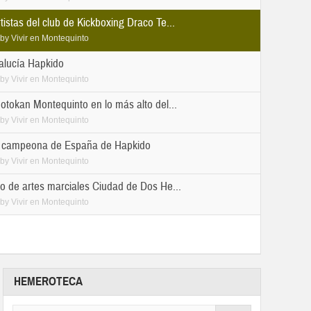
istas del club de Kickboxing Draco Te...
by
Vivir en Montequinto
lucía Hapkido
by
Vivir en Montequinto
otokan Montequinto en lo más alto del...
by
Vivir en Montequinto
 campeona de España de Hapkido
by
Vivir en Montequinto
o de artes marciales Ciudad de Dos He...
by
Vivir en Montequinto
HEMEROTECA