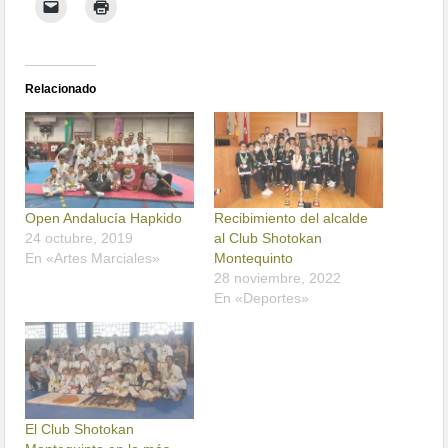
Relacionado
Open Andalucía Hapkido
Recibimiento del alcalde
24 octubre, 2019
al Club Shotokan
En «Artes Marciales»
Montequinto
28 noviembre, 2022
En «Deportes»
El Club Shotokan