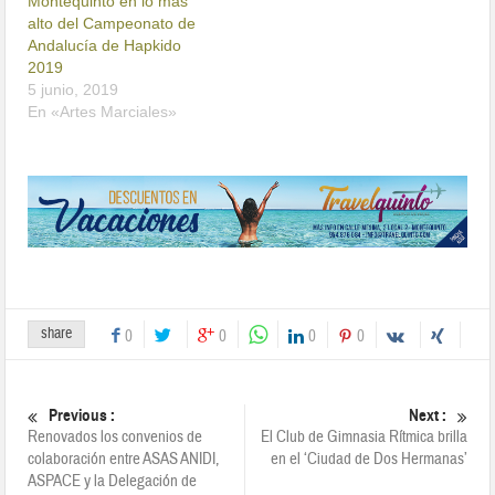
Montequinto en lo más
alto del Campeonato de
Andalucía de Hapkido
2019
5 junio, 2019
En «Artes Marciales»
share
0
0
0
0
Previous :
Next :
Renovados los convenios de
El Club de Gimnasia Rítmica brilla
colaboración entre ASAS ANIDI,
en el ‘Ciudad de Dos Hermanas’
ASPACE y la Delegación de