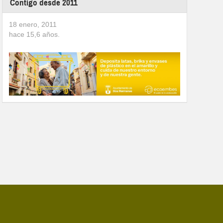
Contigo desde 2011
18 enero, 2011
hace
15,6
años.