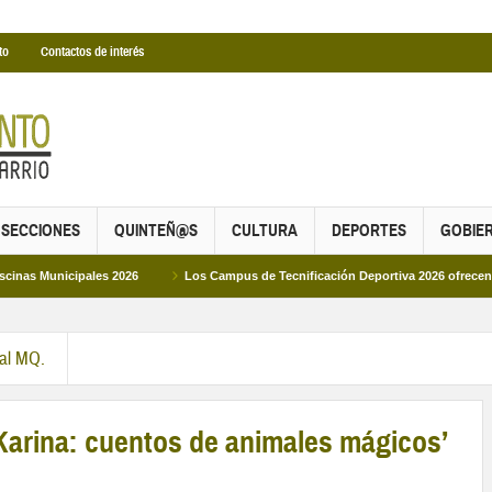
to
Contactos de interés
SECCIONES
QUINTEÑ@S
CULTURA
DEPORTES
GOBIE
cipales 2026
Los Campus de Tecnificación Deportiva 2026 ofrecen cuatro pro
ral MQ.
Karina: cuentos de animales mágicos’