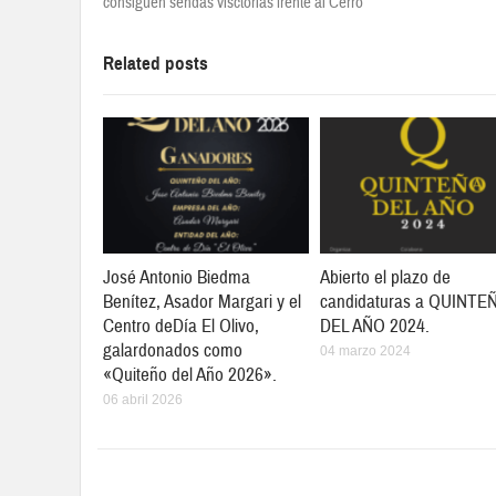
consiguen sendas visctorias frente al Cerro
Related posts
José Antonio Biedma
Abierto el plazo de
Benítez, Asador Margari y el
candidaturas a QUINTE
Centro deDía El Olivo,
DEL AÑO 2024.
galardonados como
04 marzo 2024
«Quiteño del Año 2026».
06 abril 2026