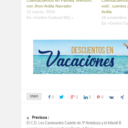
Cuentacuentos en Familia: Arenumi’,
Cuentacuentos 
con Jhon Ardila Narrador
voló’, cuentos
22 marzo, 2016
Ardila.
En «Centro Cultural MQ.»
16 noviembre,
En «Centro Cu
share
0
0
0
0
Previous :
El C.D. Los Caminantes Cadete de 3ª Andaluza y el Infantil B