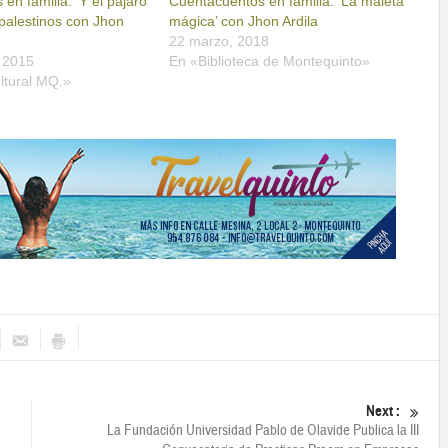
en familia: ‘Y el pájaro
Cuentacuentos en familia: ‘La maleta
 palestinos con Jhon
mágica’ con Jhon Ardila
22 marzo, 2018
 2015
En «Biblioteca de Montequinto»
ltural MQ.»
Next :
La Fundación Universidad Pablo de Olavide Publica la III