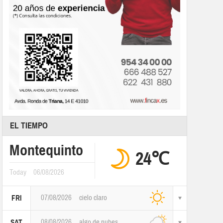
EL TIEMPO
Montequinto
24℃
Today
06/08/2026
07/08/2026
cielo claro
FRI
08/08/2026
algo de nubes
SAT