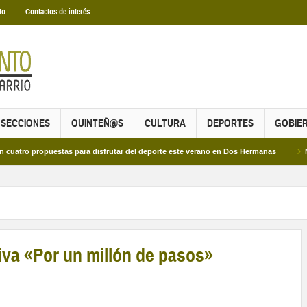
to
Contactos de interés
SECCIONES
QUINTEÑ@S
CULTURA
DEPORTES
GOBIE
propuestas para disfrutar del deporte este verano en Dos Hermanas
Más de do
tiva «Por un millón de pasos»