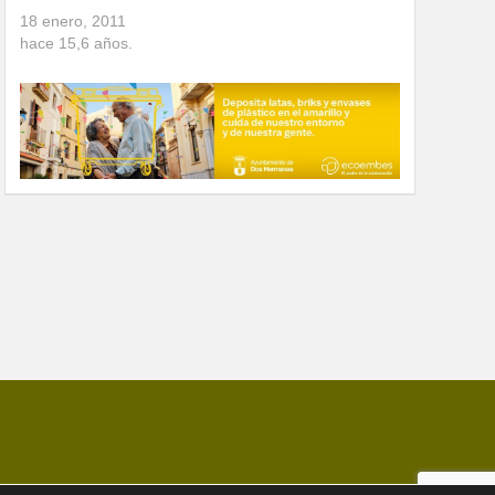
18 enero, 2011
hace
15,6
años.