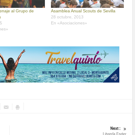
naje al Grupo de
Asamblea Anual Scouts de Sevilla
s
28 octubre, 2013
5
En «Asociaciones»
nes»
Next :
Librería Ender