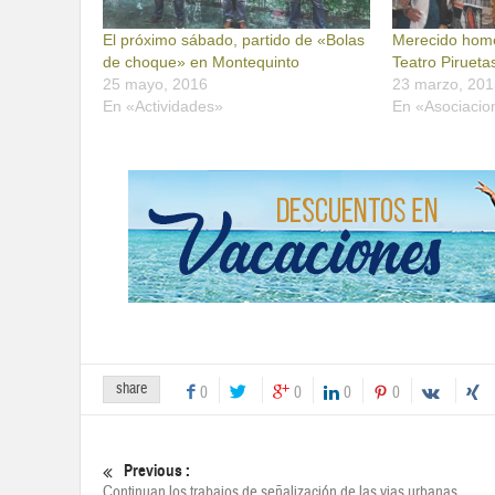
El próximo sábado, partido de «Bolas
Merecido home
de choque» en Montequinto
Teatro Pirueta
25 mayo, 2016
23 marzo, 201
En «Actividades»
En «Asociacio
share
0
0
0
0
Previous :
Continuan los trabajos de señalización de las vias urbanas