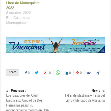
Libro de Montequinto
2022
8 octubre, 2022
En «Cultura en
Montequinto»
share
0
0
0
0
Previous :
Next :
Los jugadores del Club
Taller de plastilina – Feria del
Baloncesto Ciudad de Dos
Libro y Mercado de Artesanía
Hermanas pasan su
reconocimiento médico en HSA