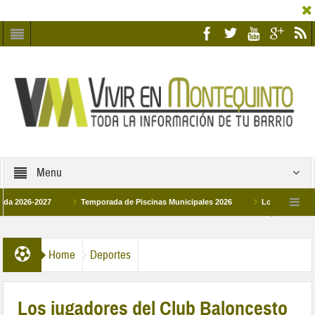
Menu
6-2027
Temporada de Piscinas Municipales 2026
Los Campus de Tecnifi
 2026
La hermanadad Humildad y Pilar de Montequinto procesionará el día 28 de
Home
Deportes
Los jugadores del Club Baloncesto