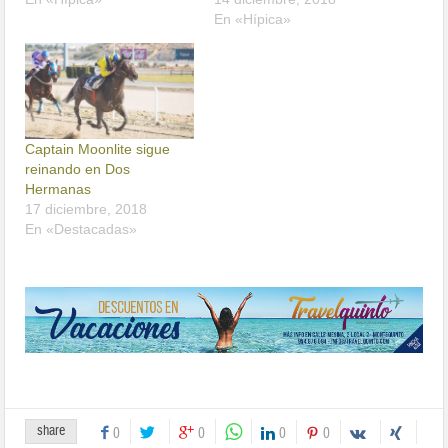
En «Hípica»
Captain Moonlite sigue
reinando en Dos
Hermanas
17 diciembre, 2018
En «Destacadas»
share
0
0
0
0