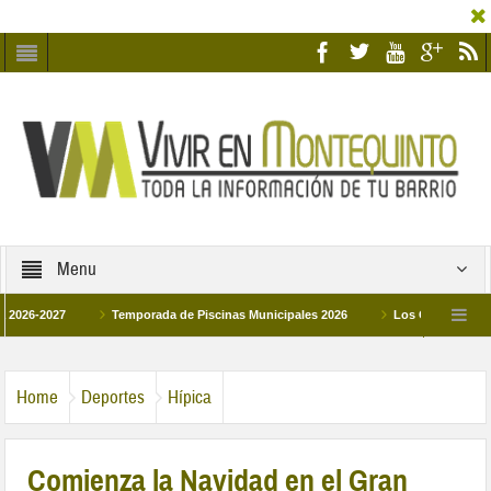
Menu
027
Temporada de Piscinas Municipales 2026
Los Campus de Tecnificac
26
La hermanadad Humildad y Pilar de Montequinto procesionará el día 28 de m
Home
Deportes
Hípica
Comienza la Navidad en el Gran