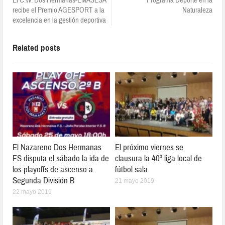
El C.W. Dos Hermanas-EMASESA
Programa Deporte en la
recibe el Premio AGESPORT a la
Naturaleza
excelencia en la gestión deportiva
Related posts
El Nazareno Dos Hermanas
El próximo viernes se
FS disputa el sábado la ida de
clausura la 40ª liga local de
los playoffs de ascenso a
fútbol sala
Segunda División B
21 mayo 2019
22 mayo 2019