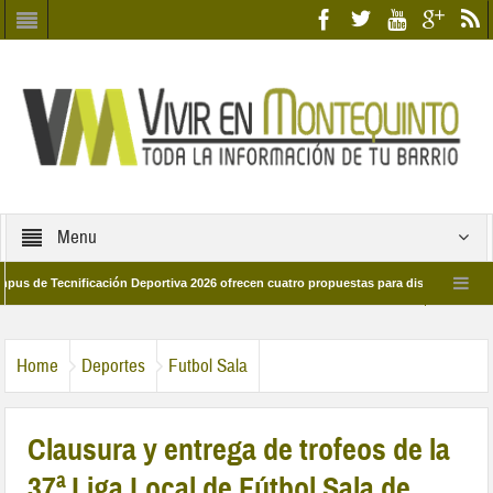
Menu
Tecnificación Deportiva 2026 ofrecen cuatro propuestas para disfrutar del deporte
a 28 de marzo por las calles del barrio
Candidatos/as entidad Quinteña 202
Home
Deportes
Futbol Sala
Clausura y entrega de trofeos de la
37ª Liga Local de Fútbol Sala de