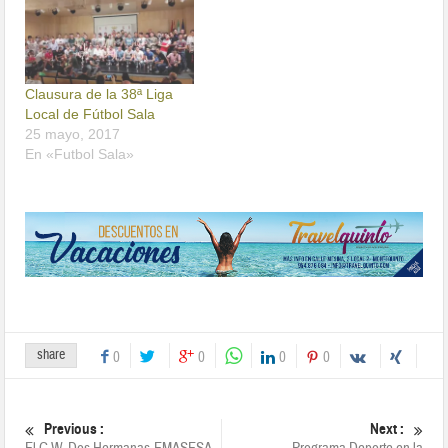
Clausura de la 38ª Liga
Local de Fútbol Sala
25 mayo, 2017
En «Futbol Sala»
share
0
0
0
0
Previous :
Next :