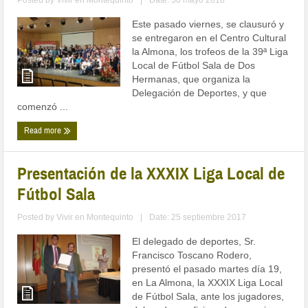
Posted by
Vivir en Montequinto
|
Date: 30 mayo 2018
Este pasado viernes, se clausuró y
se entregaron en el Centro Cultural
la Almona, los trofeos de la 39ª Liga
Local de Fútbol Sala de Dos
Hermanas, que organiza la
Delegación de Deportes, y que
comenzó ...
Read more
Presentación de la XXXIX Liga Local de
Fútbol Sala
Posted by
Vivir en Montequinto
|
Date: 25 septiembre 2017
El delegado de deportes, Sr.
Francisco Toscano Rodero,
presentó el pasado martes día 19,
en La Almona, la XXXIX Liga Local
de Fútbol Sala, ante los jugadores,