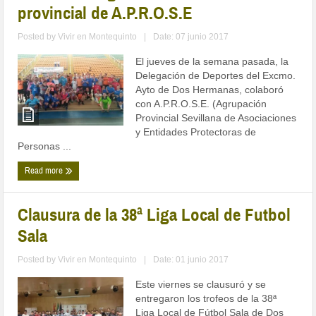
provincial de A.P.R.O.S.E
Posted by
Vivir en Montequinto
|
Date: 07 junio 2017
El jueves de la semana pasada, la
Delegación de Deportes del Excmo.
Ayto de Dos Hermanas, colaboró
con A.P.R.O.S.E. (Agrupación
Provincial Sevillana de Asociaciones
y Entidades Protectoras de
Personas ...
Read more
Clausura de la 38ª Liga Local de Futbol
Sala
Posted by
Vivir en Montequinto
|
Date: 01 junio 2017
Este viernes se clausuró y se
entregaron los trofeos de la 38ª
Liga Local de Fútbol Sala de Dos