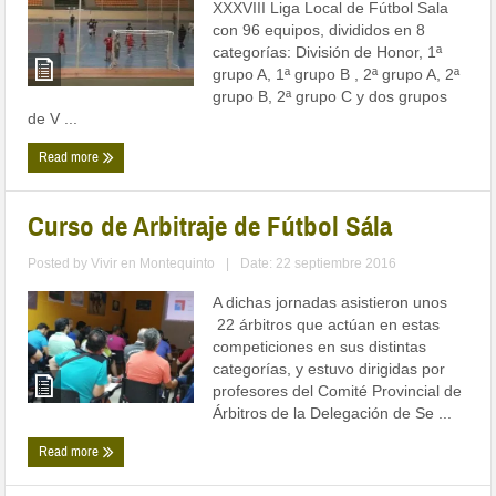
XXXVIII Liga Local de Fútbol Sala
con 96 equipos, divididos en 8
categorías: División de Honor, 1ª
grupo A, 1ª grupo B , 2ª grupo A, 2ª
grupo B, 2ª grupo C y dos grupos
de V ...
Read more
Curso de Arbitraje de Fútbol Sála
Posted by
Vivir en Montequinto
|
Date: 22 septiembre 2016
A dichas jornadas asistieron unos
22 árbitros que actúan en estas
competiciones en sus distintas
categorías, y estuvo dirigidas por
profesores del Comité Provincial de
Árbitros de la Delegación de Se ...
Read more