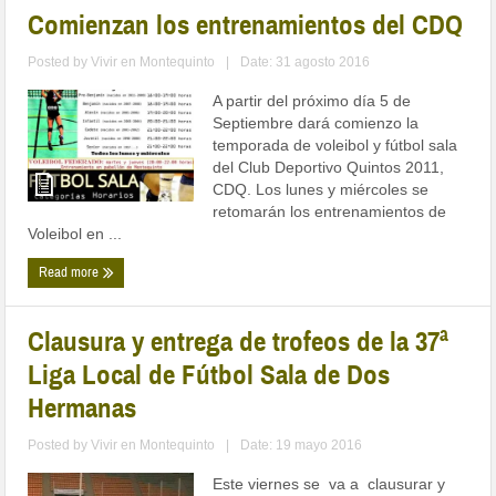
Comienzan los entrenamientos del CDQ
Posted by
Vivir en Montequinto
|
Date: 31 agosto 2016
A partir del próximo día 5 de
Septiembre dará comienzo la
temporada de voleibol y fútbol sala
del Club Deportivo Quintos 2011,
CDQ. Los lunes y miércoles se
retomarán los entrenamientos de
Voleibol en ...
Read more
Clausura y entrega de trofeos de la 37ª
Liga Local de Fútbol Sala de Dos
Hermanas
Posted by
Vivir en Montequinto
|
Date: 19 mayo 2016
Este viernes se va a clausurar y