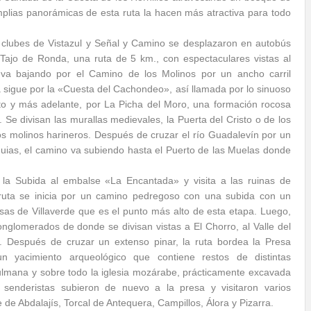
lias panorámicas de esta ruta la hacen más atractiva para todo
s clubes de Vistazul y Señal y Camino se desplazaron en autobús
 Tajo de Ronda, una ruta de 5 km., con espectaculares vistas al
y va bajando por el Camino de los Molinos por un ancho carril
sigue por la «Cuesta del Cachondeo», así llamada por lo sinuoso
nto y más adelante, por La Picha del Moro, una formación rocosa
Se divisan las murallas medievales, la Puerta del Cristo o de los
s molinos harineros. Después de cruzar el río Guadalevín por un
quias, el camino va subiendo hasta el Puerto de las Muelas donde
 la Subida al embalse «La Encantada» y visita a las ruinas de
ruta se inicia por un camino pedregoso con una subida con un
esas de Villaverde que es el punto más alto de esta etapa. Luego,
nglomerados de donde se divisan vistas a El Chorro, al Valle del
. Después de cruzar un extenso pinar, la ruta bordea la Presa
 un
yacimiento arqueológico que contiene restos de distintas
sulmana y sobre todo la iglesia mozárabe, prácticamente excavada
s senderistas subieron de nuevo a la presa y visitaron varios
 de Abdalajís, Torcal de Antequera, Campillos, Álora y Pizarra.