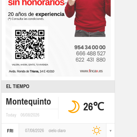
EL TIEMPO
Montequinto
26℃
Today
06/08/2026
07/08/2026
cielo claro
FRI