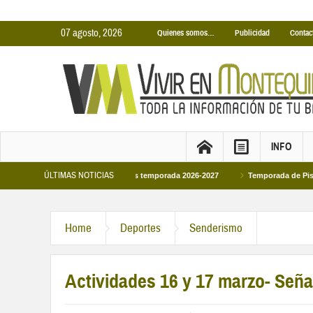
07 agosto, 2026
Quienes somos…
Publicidad
Contac
INFO
ÚLTIMAS NOTICIAS
nas Cubiertas Municipales temporada 2026-2027
Temporada de Piscinas Munici
 a Felipe VI en la primera visita oficial del monarca al Ayuntamiento
Home
Deportes
Senderismo
Actividades 16 y 17 marzo- Señ