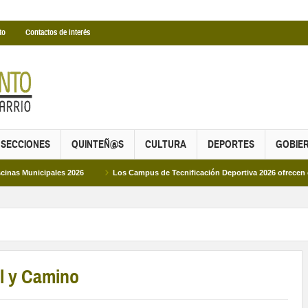
to
Contactos de interés
SECCIONES
QUINTEÑ@S
CULTURA
DEPORTES
GOBIE
pales 2026
Los Campus de Tecnificación Deportiva 2026 ofrecen cuatro propu
al y Camino