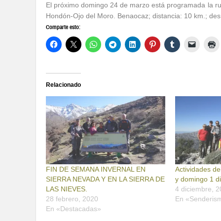
El próximo domingo 24 de marzo está programada la rut
Hondón-Ojo del Moro. Benaocaz; distancia: 10 km.; desn
Comparte esto:
Relacionado
FIN DE SEMANA INVERNAL EN
Actividades d
SIERRA NEVADA Y EN LA SIERRA DE
y domingo 1 d
LAS NIEVES.
4 diciembre, 
28 febrero, 2020
En «Senderis
En «Destacadas»