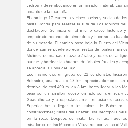
cedros y desembocando en un mirador natural. Las amp
amante de la montaña.
El domingo 17 cuarenta y cinco socios y socias de lo
hasta Ronda para realizar la ruta de Los Molinos del
desfiladero. Se inicia en el mismo casco histórico 
empedrado rodeado de almendros y huertas. La bajada 
de su trazado. El camino pasa bajo la Puerta del Vie
donde aún se puede apreciar restos de fósiles marinos. 
Molinos, de marcado trazado árabe y restos de antiguo
puente y bordear las huertas de árboles frutales y ace
se aprecia la Hoya del Tajo.
Ese mismo día, un grupo de 22 senderistas hicieron
Bobastro, una ruta de 13 km. aproximadamente. La 
desnivel de casi 400 m. en 3 km.
hasta llegar a las M
pasa por un farrallón rocoso formado por arenisca y co
Guadalhorce y a espectáculares formaciones rocosas
Superior hasta llegar a las ruinas de Bobastro,
construcciones; ruinas del alcázar, una necrópolis mu
en la roca. Después de visitar las ruinas, nuestro
miradores en las Mesas de Villaverde con vistas al Valle