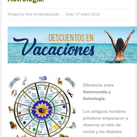
Posted by
Vivir en Montequinto
Date:
17 enero 2014
Diferencia entre
Astronomía y
Astrología.
Los antiguos hombres
primitivos empezaron a
observar el cielo de
noche y los distintos