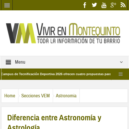
Menu
 de Tecnificación Deportiva 2026 ofrecen cuatro propuestas para disfrutar del dep
el día 28 de marzo por las calles del barrio
Candidatos/as entidad Quinteña
Home
Secciones VEM
Astronomia
Diferencia entre Astronomía y
Astrología.