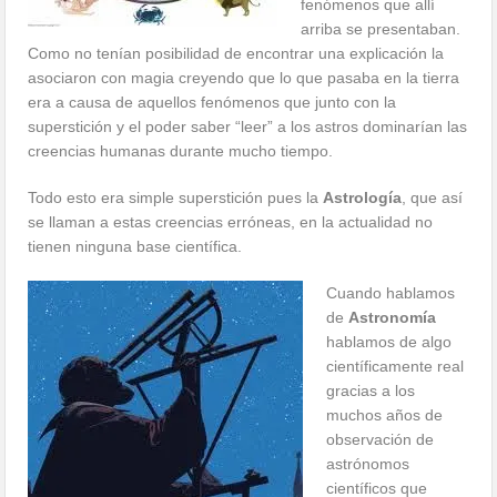
fenómenos que allí
arriba se presentaban.
Como no tenían posibilidad de encontrar una explicación la
asociaron con magia creyendo que lo que pasaba en la tierra
era a causa de aquellos fenómenos que junto con la
superstición y el poder saber “leer” a los astros dominarían las
creencias humanas durante mucho tiempo.
Todo esto era simple superstición pues la
Astrología
, que así
se llaman a estas creencias erróneas, en la actualidad no
tienen ninguna base científica.
Cuando hablamos
de
Astronomía
hablamos de algo
científicamente real
gracias a los
muchos años de
observación de
astrónomos
científicos que