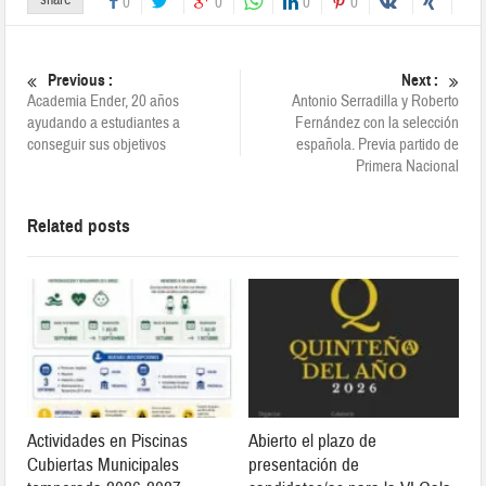
share
0
0
0
0
Previous :
Next :
Academia Ender, 20 años
Antonio Serradilla y Roberto
ayudando a estudiantes a
Fernández con la selección
conseguir sus objetivos
española. Previa partido de
Primera Nacional
Related posts
Actividades en Piscinas
Abierto el plazo de
Cubiertas Municipales
presentación de