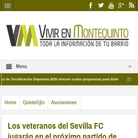
Menu
nificación Deportiva 2026 ofrecen cuatro propuestas para disfrutar del deporte es
28 de marzo por las calles del barrio
Candidatos/as entidad Quinteña 2026
Home
Quinteñ@s
Asociaciones
Los veteranos del Sevilla FC
jugarán en el próximo partido de