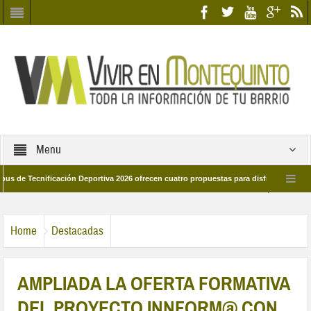
Menu
Tecnificación Deportiva 2026 ofrecen cuatro propuestas para disfrutar del deporte
a 28 de marzo por las calles del barrio
Candidatos/as entidad Quinteña 202
Home
Destacadas
AMPLIADA LA OFERTA FORMATIVA
DEL PROYECTO INNFORM@ CON