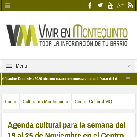
Menu
portiva 2026 ofrecen cuatro propuestas para disfrutar del deporte este verano en D
r las calles del barrio
Candidatos/as entidad Quinteña 2026
Candidat
Home
Cultura en Montequinto
Centro Cultural MQ.
Agenda cultural para la semana del
19 al 25 de Noviembre en el Centro