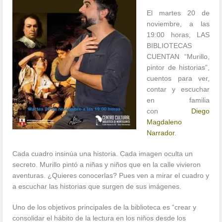
El martes 20 de
noviembre, a las
19:00 horas, LAS
BIBLIOTECAS
CUENTAN “Murillo,
pintor de historias”,
cuentos para ver,
contar y escuchar
en familia
con
Diego
Magdaleno
Narrador
.
Cada cuadro insinúa una historia. Cada imagen oculta un
secreto. Murillo pintó a niñas y niños que en la calle vivieron
aventuras. ¿Quieres conocerlas? Pues ven a mirar el cuadro y
a escuchar las historias que surgen de sus imágenes.
Uno de los objetivos principales de la biblioteca es “crear y
consolidar el hábito de la lectura en los niños desde los