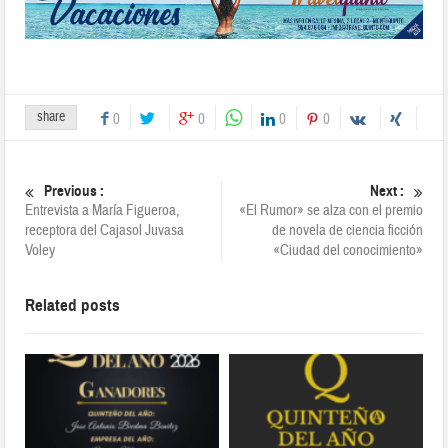
share
0
0
0
0
Previous :
Next :
Entrevista a María Figueroa,
«El Rumor» se alza con el premio
receptora del Cajasol Juvasa
de novela de ciencia ficción
Voley
«Ciudad del conocimiento»
Related posts