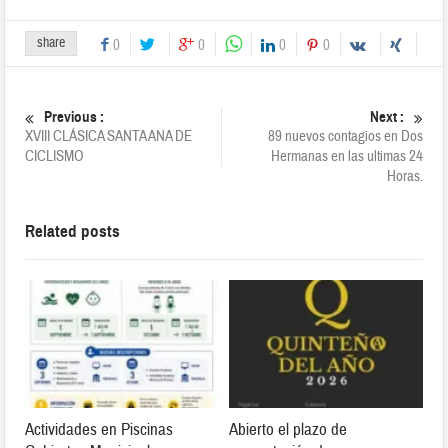
share
0
0
0
0
Previous :
Next :
XVIII CLÁSICA SANTA ANA DE
89 nuevos contagios en Dos
CICLISMO
Hermanas en las ultimas 24
Horas.
Related posts
Actividades en Piscinas
Abierto el plazo de