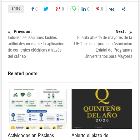
share
0
0
0
0
Previous :
Next :
Inducen sensaciones táctiles
El aula abierta de mayores de la
artificiales mediante la aplicación
UPO, se incorpora a la Asociación
de corrientes eléctricas a través
Estatal de Programas
del cráneo
Universitarios para Mayores
Related posts
Actividades en Piscinas
Abierto el plazo de