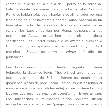
cabras y un perro en la cueva de Luperco en la colina de
Palatina, donde los romanos creían que los gemelos Rómulo y
Remo se habían refugiado y habían sido alimentados por una
loba antes de que finalmente fundaran Roma. Vestidos de un
taparrabos hecho de cabras sacrificadas y rociadas de su
sangre, los Luperci corrían por Roma, golpeando a las
mujeres con
februa
, correas hechas de pieles de cabras
sacrificadas. Los Luperci creían que los azotes purificaban a
las mujeres y les garantizaban su fecundidad y un fácil
nacimiento.
Febrero
se deriva de
februa
o “medios de
purificación”.
Para los romanos, febrero era también sagrado para Juno
Februata, la diosa de febris (“fiebre”) del amor, y de las
mujeres y el matrimonio. El 14 de febrero, se ponían billetes
(pequeñas piezas de papel, cada una de las cuales tenían el
nombre escrito de una adolescente) en un contenedor. Los
jóvenes adolescentes entonces escogían un billete al azar.
Los muchachos y muchachas cuyos nombres fueron
escogidos se convertían en “pareja”, uniéndose en juegos