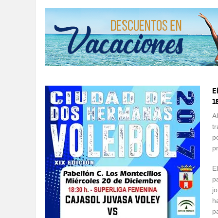
E
1
A
t
p
p
E
p
j
h
p