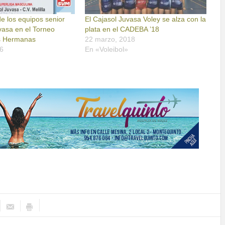
e los equipos senior
El Cajasol Juvasa Voley se alza con la
vasa en el Torneo
plata en el CADEBA ’18
s Hermanas
22 marzo, 2018
16
En «Voleibol»