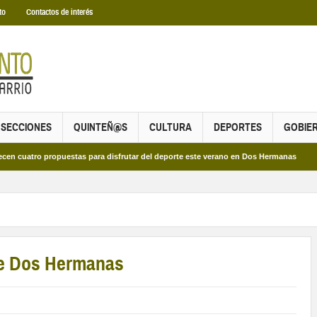
to
Contactos de interés
SECCIONES
QUINTEÑ@S
CULTURA
DEPORTES
GOBIE
o propuestas para disfrutar del deporte este verano en Dos Hermanas
Más de 
de Dos Hermanas