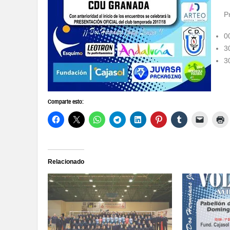
P
0
3
3
Comparte esto:
Relacionado