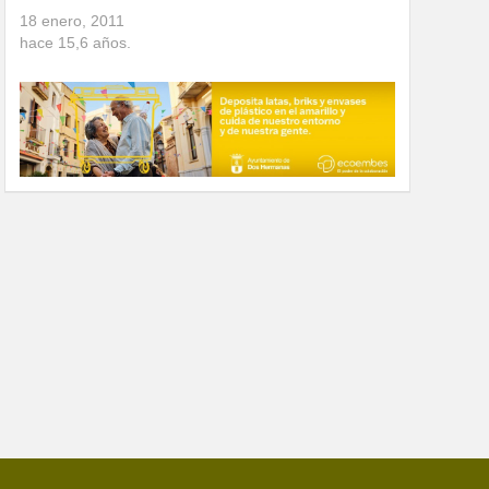
18 enero, 2011
hace
15,6
años.