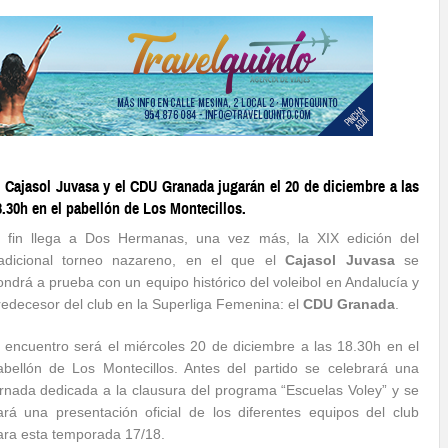
l Cajasol Juvasa y el CDU Granada jugarán el 20 de diciembre a las
8.30h en el pabellón de Los Montecillos.
l fin llega a Dos Hermanas, una vez más, la XIX edición del
radicional torneo nazareno, en el que el
Cajasol Juvasa
se
ondrá a prueba con un equipo histórico del voleibol en Andalucía y
redecesor del club en la Superliga Femenina: el
CDU Granada
.
l encuentro será el miércoles 20 de diciembre a las 18.30h en el
abellón de Los Montecillos. Antes del partido se celebrará una
ornada dedicada a la clausura del programa “Escuelas Voley” y se
ará una presentación oficial de los diferentes equipos del club
ara esta temporada 17/18.