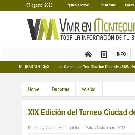
07 agosto, 2026
Quienes somos…
Publicidad
Contac
INFO
ÚLTIMAS NOTICIAS
s Municipales 2026
Los Campus de Tecnificación Deportiva 2026 ofrecen cuatr
Home
Deportes
Voleibol
XIX Edición del Torneo Ciudad 
Posted by
Vivir en Montequinto
Date:
20 diciembre 2017