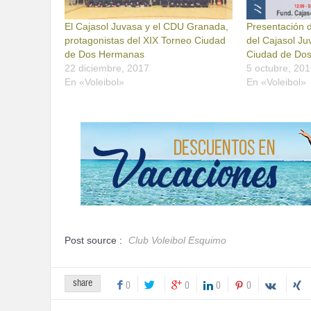
El Cajasol Juvasa y el CDU Granada,
Presentación d
protagonistas del XIX Torneo Ciudad
del Cajasol Ju
de Dos Hermanas
Ciudad de Do
22 diciembre, 2017
5 octubre, 20
En «Voleibol»
En «Voleibol»
Post source :
Club Voleibol Esquimo
share
0
0
0
0