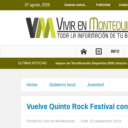
07 agosto, 2026
Quienes somos…
Publicidad
Contac
INFO
ÚLTIMAS NOTICIAS
cipales 2026
Los Campus de Tecnificación Deportiva 2026 ofrecen cuatro pro
Home
Gobierno local
Juventud
Vuelve Quinto Rock Festival con
Posted by
Vivir en Montequinto
Date:
03 septiembre 2019