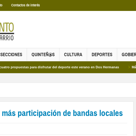
to
Contactos de interés
SECCIONES
QUINTEÑ@S
CULTURA
DEPORTES
GOBIE
puestas para disfrutar del deporte este verano en Dos Hermanas
Más de dos mi
 más participación de bandas locales