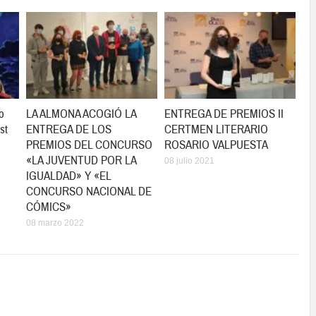
o
LA ALMONA ACOGIÓ LA
ENTREGA DE PREMIOS II
st
ENTREGA DE LOS
CERTMEN LITERARIO
PREMIOS DEL CONCURSO
ROSARIO VALPUESTA
«LA JUVENTUD POR LA
08 julio 2021
IGUALDAD» Y «EL
CONCURSO NACIONAL DE
CÓMICS»
08 marzo 2022