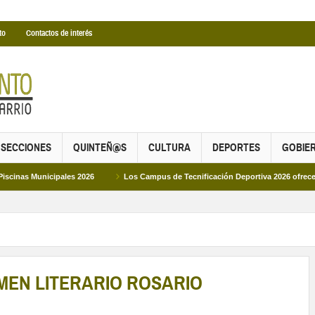
to
Contactos de interés
SECCIONES
QUINTEÑ@S
CULTURA
DEPORTES
GOBIE
ipales 2026
Los Campus de Tecnificación Deportiva 2026 ofrecen cuatro prop
TMEN LITERARIO ROSARIO