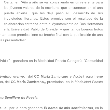
Certamen “Año a año se va convirtiendo en un referente para
los jóvenes valores de la escritura, que encuentran en él una
puerta abierta
que les deja paso al desarrollo de sus
inquietudes literarias. Estos premios son el resultado de la
colaboración estrecha entre el Ayuntamiento de Dos Hermanas
y la Universidad Pablo de Olavide y que tantos buenos frutos
ntan estos premios tiene su broche final con la publicación de una
las presentadas”.
olvido
” , ganadora en la Modalidad Poesía Categoría “Comunidad
péndulo eterno
, del
CC María Zambrano y
Accésit para
Irene
os,
del
CC María Zambrano,,
premiados en la
Modalidad Poesía
mo
Semillero de Poesía
.
lilei
, por la obra ganadora
El barco de mis sentimientos
, en la