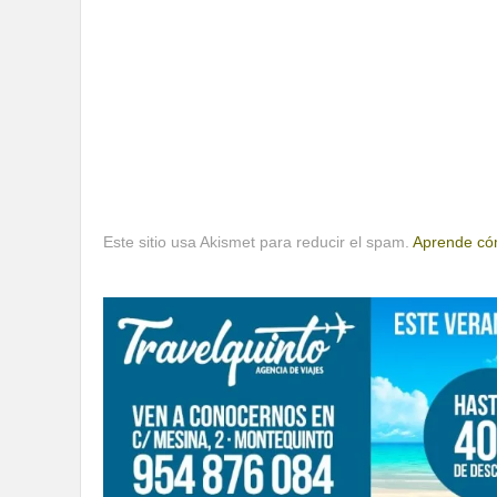
Este sitio usa Akismet para reducir el spam.
Aprende cóm