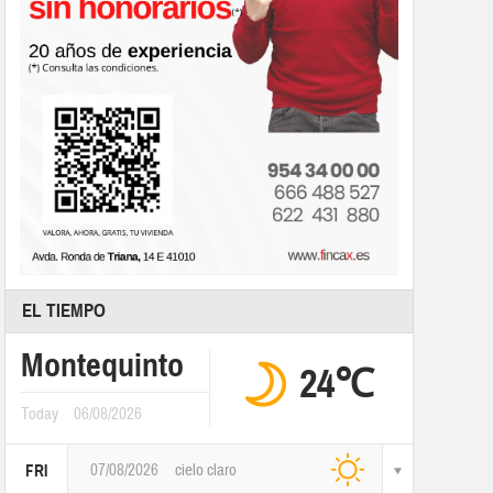
EL TIEMPO
Montequinto
24℃
Today
06/08/2026
07/08/2026
cielo claro
FRI