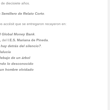
de diecisiete años.
o
Semillero de Relato Corto
.
os accésit que se entregaron recayeron en:
el Global Money Bank
.
,
del
I
.
E.S. Mariana de Pineda
.
hay detrás del silencio?
.
dalucía
ebajo de un árbol
ndo lo desconocido
un hombre olvidado