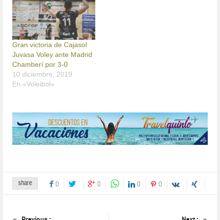
Gran victoria de Cajasol
Juvasa Voley ante Madrid
Chamberí por 3-0
10 diciembre, 2019
En «Voleibol»
share
0
0
0
0
Previous :
Next :