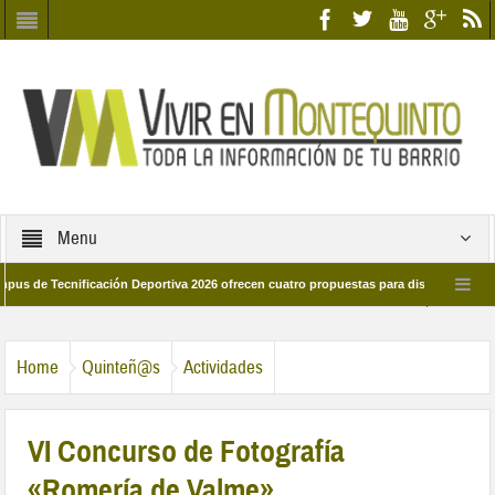
Menu
Tecnificación Deportiva 2026 ofrecen cuatro propuestas para disfrutar del deporte 
a 28 de marzo por las calles del barrio
Candidatos/as entidad Quinteña 2026
Home
Quinteñ@s
Actividades
VI Concurso de Fotografía
«Romería de Valme»