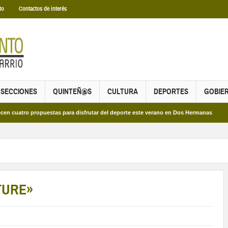
to
Contactos de interés
SECCIONES
QUINTEÑ@S
CULTURA
DEPORTES
GOBIE
o propuestas para disfrutar del deporte este verano en Dos Hermanas
Más de d
TURE»