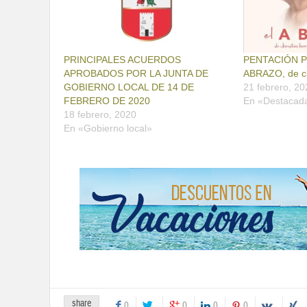
PRINCIPALES ACUERDOS
PENTACIÓN P
APROBADOS POR LA JUNTA DE
ABRAZO, de ch
GOBIERNO LOCAL DE 14 DE
21 febrero, 20
FEBRERO DE 2020
En «Destacad
18 febrero, 2020
En «Gobierno local»
share
0
0
0
0