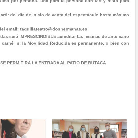
áximo por persona: una para la persona con MR y resto para
rtir del día de inicio de venta del espectáculo hasta máximo
 del email: taquillateatro@doshermanas.es
radas será IMPRESCINDIBLE acreditar las mismas de antemano
el carné si la Movilidad Reducida es permanente, o bien con
E PERMITIRA LA ENTRADA AL PATIO DE BUTACA