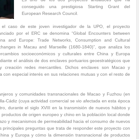
conseguido una prestigiosa Starting Grant del
European Research Council.
 el caso de este joven investigador de la UPO, el proyecto
nanciado por el ERC se denomina “Global Encounters between
ina and Europe: Trade Networks, Consumption and Cultural
changes in Macau and Marseille (1680-1840)”, que analiza los
tercambios socioeconómicos y culturales entre China y Europa
iante el análisis de dos enclaves portuarios geoestratégicos que
 creación redes mercantiles. Dichos enclaves son Macao y
la con especial interés en sus relaciones mutuas y con el resto de
ranjeros y comunidades transnacionales de Macao y Fuzhou (en
illa-Cádiz (cuya actividad comercial se vio afectada en esta época
tro, durante el siglo XVIII en la transmisión de nuevos hábitos y
 productos de origen europeo y chino en la población local donde
chazo y mecanismos de permeabilidad hacia el consumo de nuevos
s principales preguntas que trata de responder este proyecto con
hina y Europa y cómo la dimensión transnacional de productos