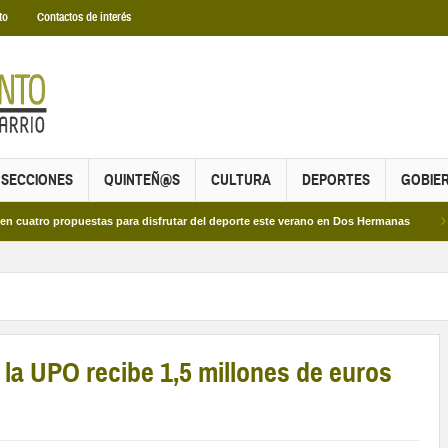
to
Contactos de interés
SECCIONES
QUINTEÑ@S
CULTURA
DEPORTES
GOBIE
propuestas para disfrutar del deporte este verano en Dos Hermanas
Más de do
 la UPO recibe 1,5 millones de euros