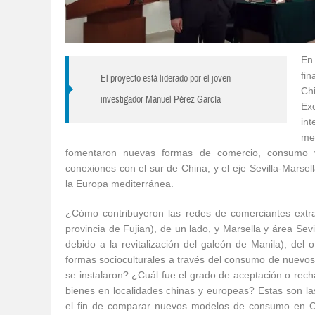
En
fi
El proyecto está liderado por el joven
Ch
investigador Manuel Pérez García
Ex
in
med
fomentaron nuevas formas de comercio, consumo y
conexiones con el sur de China, y el eje Sevilla-Marsel
la Europa mediterránea.
¿Cómo contribuyeron las redes de comerciantes ext
provincia de Fujian), de un lado, y Marsella y área Sev
debido a la revitalización del galeón de Manila), del o
formas socioculturales a través del consumo de nuevos
se instalaron? ¿Cuál fue el grado de aceptación o re
bienes en localidades chinas y europeas? Estas son la
el fin de comparar nuevos modelos de consumo en C