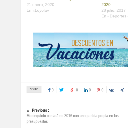
21 enero, 2020
2020
En «Loyola»
28 julio, 2017
En «Deportes
share
0
0
0
0
Previous :
Montequinto contará en 2016 con una partida propia en los
presupuestos