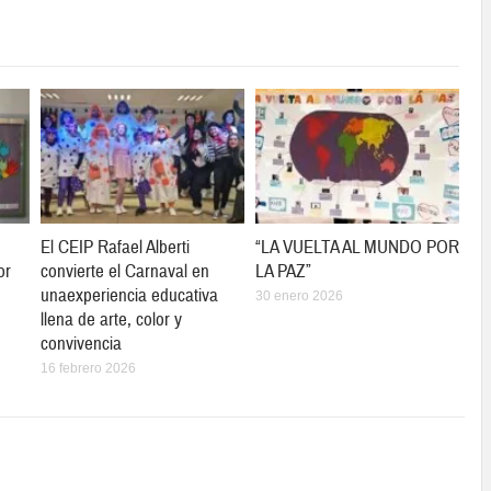
El CEIP Rafael Alberti
“LA VUELTA AL MUNDO POR
or
convierte el Carnaval en
LA PAZ”
unaexperiencia educativa
30 enero 2026
llena de arte, color y
convivencia
16 febrero 2026