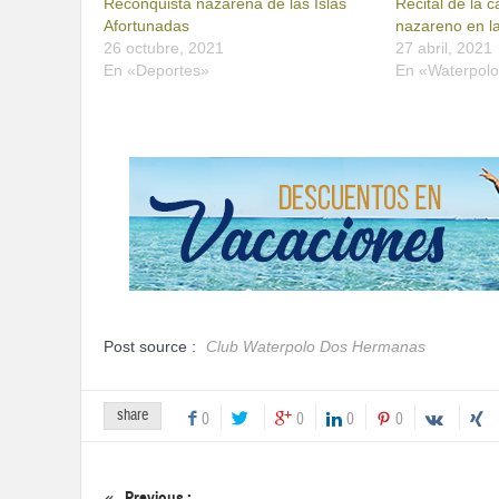
Reconquista nazarena de las Islas
Recital de la 
Afortunadas
nazareno en la
26 octubre, 2021
27 abril, 2021
En «Deportes»
En «Waterpol
Post source :
Club Waterpolo Dos Hermanas
share
0
0
0
0
Previous :