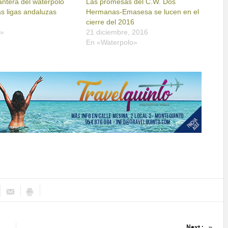
cantera del waterpolo
Las promesas del C.W. Dos
s ligas andaluzas
Hermanas-Emasesa se lucen en el
cierre del 2016
o»
21 diciembre, 2016
En «Waterpolo»
Next :