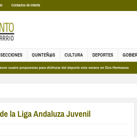
to
Contactos de interés
SECCIONES
QUINTEÑ@S
CULTURA
DEPORTES
GOBIE
o propuestas para disfrutar del deporte este verano en Dos Hermanas
Más de 
de la Liga Andaluza Juvenil