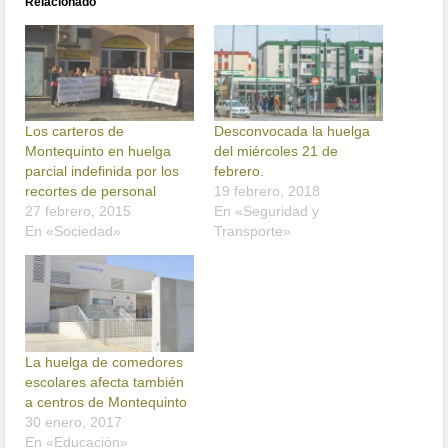
Relacionado
Los carteros de
Desconvocada la huelga
Montequinto en huelga
del miércoles 21 de
parcial indefinida por los
febrero.
recortes de personal
19 febrero, 2018
27 febrero, 2015
En «Seguridad y
En «Sociedad»
Transporte»
La huelga de comedores
escolares afecta también
a centros de Montequinto
30 enero, 2017
En «Educación»