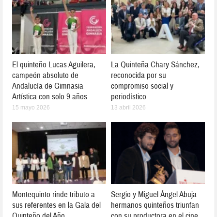
El quinteño Lucas Aguilera,
La Quinteña Chary Sánchez,
campeón absoluto de
reconocida por su
Andalucía de Gimnasia
compromiso social y
Artística con solo 9 años
periodístico
15 mayo 2026
13 abril 2026
Montequinto rinde tributo a
Sergio y Miguel Ángel Abuja
sus referentes en la Gala del
hermanos quinteños triunfan
Quinteño del Año
con su productora en el cine