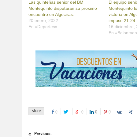
Las quinteñas senior del BM
El equipo sen
Montequinto disputarán su próximo
Montequinto l
encuentro en Algeciras.
victoria en Al
20 enero, 2022
impuso 21-24.
En «Deportes»
16 diciembre,
En «Balonma
share
0
0
0
0
Previous :