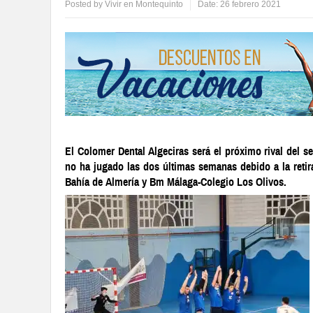
Posted by
Vivir en Montequinto
Date:
26 febrero 2021
El Colomer Dental Algeciras será el próximo rival del
no ha jugado las dos últimas semanas debido a la retir
Bahía de Almería y Bm Málaga-Colegio Los Olivos.