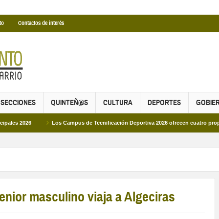
to
Contactos de interés
SECCIONES
QUINTEÑ@S
CULTURA
DEPORTES
GOBIE
026
Los Campus de Tecnificación Deportiva 2026 ofrecen cuatro propuestas pa
enior masculino viaja a Algeciras