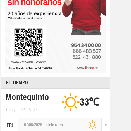
EL TIEMPO
Montequinto
33℃
Today
06/08/2026
07/08/2026
cielo claro
FRI