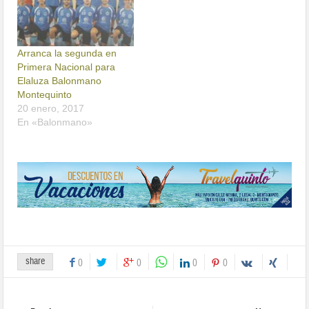
Arranca la segunda en
Primera Nacional para
Elaluza Balonmano
Montequinto
20 enero, 2017
En «Balonmano»
share
0
0
0
0