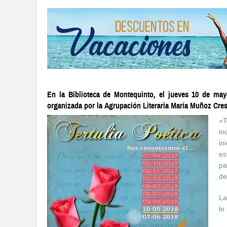
En la Biblioteca de Montequinto, el jueves 10 de ma
organizada por la Agrupación Literaria María Muñoz Cres
«T
in
in
es
pa
de
La
lo