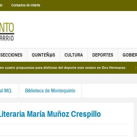
to
Contactos de interés
SECCIONES
QUINTEÑ@S
CULTURA
DEPORTES
GOBIE
propuestas para disfrutar del deporte este verano en Dos Hermanas
Más de do
ral MQ.
Biblioteca de Montequinto
Literaria María Muñoz Crespillo