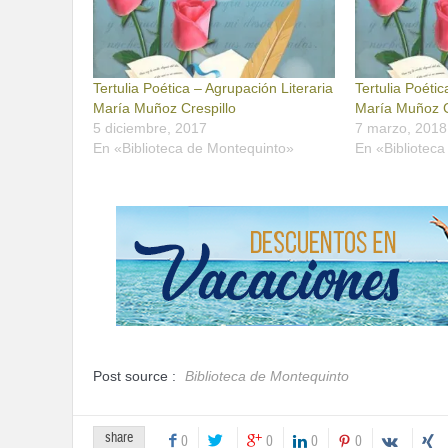
Tertulia Poética – Agrupación Literaria
Tertulia Poétic
María Muñoz Crespillo
María Muñoz C
5 diciembre, 2017
7 marzo, 2018
En «Biblioteca de Montequinto»
En «Bibliotec
Post source :
Biblioteca de Montequinto
share
0
0
0
0