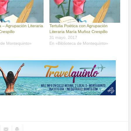
a – Agrupación Literaria
Tertulia Poética con Agrupación
respillo
Literaria María Muñoz Crespillo
31 mayo, 2017
a de Montequinto»
En «Biblioteca de Montequinto»