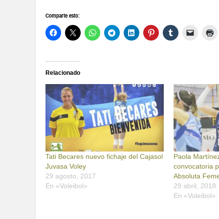
Comparte esto:
Relacionado
Tati Becares nuevo fichaje del Cajasol
Paola Martínez
Juvasa Voley
convocatoria p
29 agosto, 2017
Absoluta Fem
En «Voleibol»
29 abril, 2018
En «Voleibol»