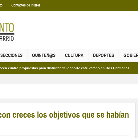
to
Contactos de interés
SECCIONES
QUINTEÑ@S
CULTURA
DEPORTES
GOBIE
ro propuestas para disfrutar del deporte este verano en Dos Hermanas
Más de
on creces los objetivos que se habían