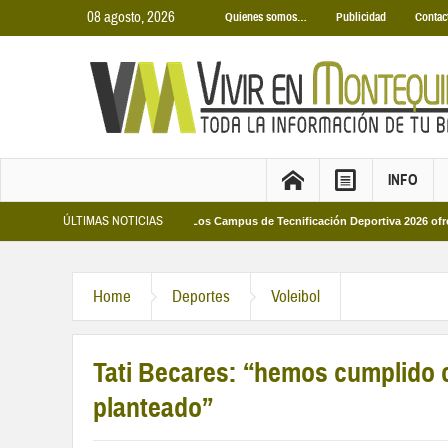
08 agosto, 2026
Quienes somos…
Publicidad
Contac
INFO
ÚLTIMAS NOTICIAS
s Municipales 2026
Los Campus de Tecnificación Deportiva 2026 ofrecen cuat
Home
Deportes
Voleibol
Tati Becares: “hemos cumplido c
planteado”