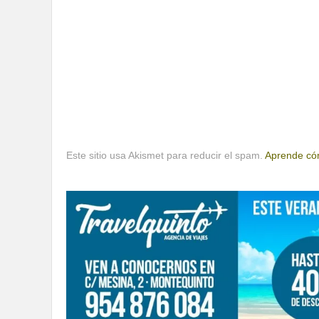
Este sitio usa Akismet para reducir el spam.
Aprende cóm