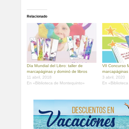
Relacionado
Día Mundial del Libro: taller de
VII Concurso M
marcapáginas y dominó de libros
marcapáginas 
11 abril, 2018
3 abril, 2020
En «Biblioteca de Montequinto»
En «Bibliotec