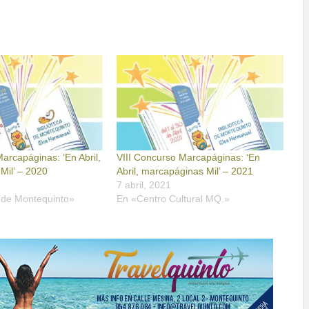
arcapáginas: ‘En Abril,
VIII Concurso Marcapáginas: ‘En
Mil’ – 2020
Abril, marcapáginas Mil’ – 2021
7 abril, 2021
a de Montequinto»
En «Centro Cultural MQ.»