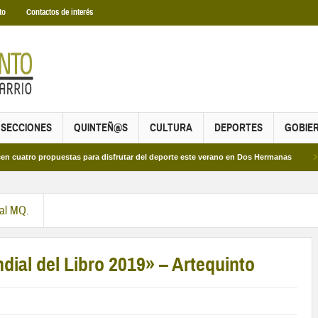
to
Contactos de interés
SECCIONES
QUINTEÑ@S
CULTURA
DEPORTES
GOBIE
o propuestas para disfrutar del deporte este verano en Dos Hermanas
Más de 
ral MQ.
dial del Libro 2019» – Artequinto