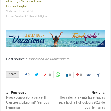
«Daddy Claus» – Helen
Doron English
9 diciembre, 2020
En «Centro Cultural MQ.»
Post source :
Biblioteca de Montequinto
share
0
0
0
0
Previous :
Next :
Nueva convocatoria para el II
Hoy salen a la venta las entradas
Canicross, Bikejoring/Patin Dos
para la Gira Holi Colours 2018 de
Hermanas
Dos Hermanas