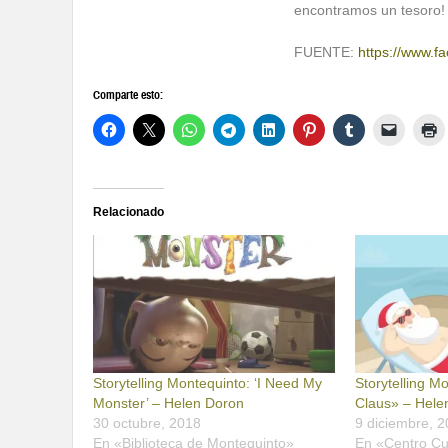
encontramos un tesoro!
FUENTE:
https://www.
Comparte esto:
Relacionado
Storytelling Montequinto: ‘I Need My
Storytelling M
Monster’ – Helen Doron
Claus» – Hele
30 octubre, 2018
9 diciembre, 
En «Biblioteca de Montequinto»
En «Centro Cu