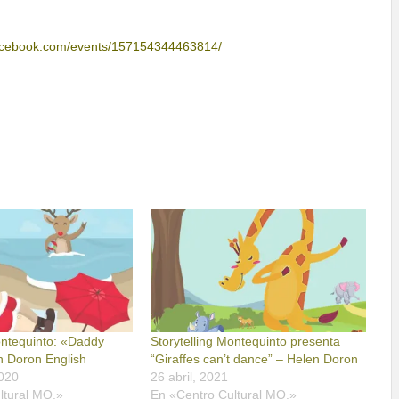
facebook.com/events/157154344463814/
ontequinto: «Daddy
Storytelling Montequinto presenta
n Doron English
“Giraffes can’t dance” – Helen Doron
2020
26 abril, 2021
ltural MQ.»
En «Centro Cultural MQ.»