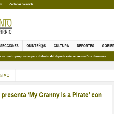
to
Contactos de interés
SECCIONES
QUINTEÑ@S
CULTURA
DEPORTES
GOBIE
ro propuestas para disfrutar del deporte este verano en Dos Hermanas
Más de
ral MQ.
senta ‘My Granny is a Pirate’ con