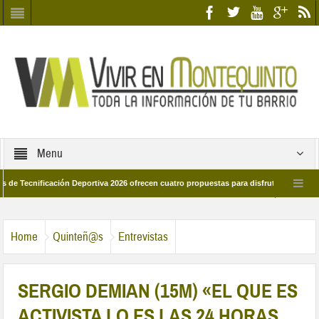
Menu
ficación Deportiva 2026 ofrecen cuatro propuestas para disfrutar del deporte este 
de marzo por las calles del barrio
Candidatos/as entidad Quinteña 2026
Home
Quinteñ@s
Entrevistas
SERGIO DEMIAN (15M) «EL QUE ES
ACTIVISTA LO ES LAS 24 HORAS