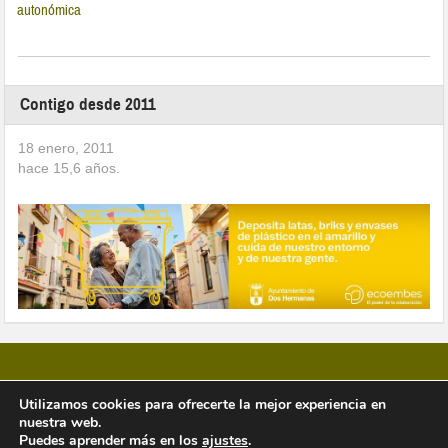
autonómica
Contigo desde 2011
18 enero, 2011
hace
15,6
años.
Utilizamos cookies para ofrecerte la mejor experiencia en
nuestra web.
Copyright © 2026 Vivir en Montequinto Periódico Digital
Puedes aprender más en los
ajustes
.