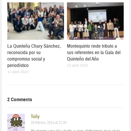
La Quinteña Chary Sánchez,
Montequinto rinde tributo a
reconocida por su
sus referentes en la Gala del
compromiso social y
Quinteño del Año
periodístico
13 abril 2026
13 abril 2026
2 Comments
Toñy
28 febrero, 2014 at 21:20
Yo tengo una tía viuda y con alzheimer que vivía