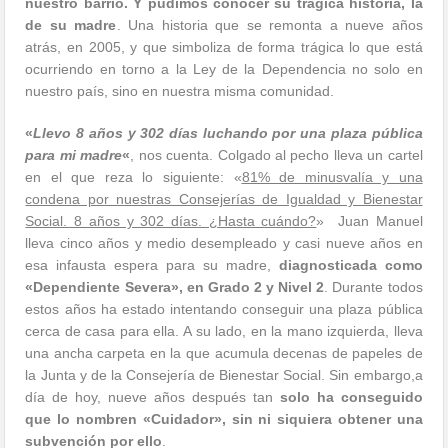
nuestro barrio. Y pudimos conocer su trágica historia, la
de su madre
. Una historia que se remonta a nueve años
atrás, en 2005, y que simboliza de forma trágica lo que está
ocurriendo en torno a la Ley de la Dependencia no solo en
nuestro país, sino en nuestra misma comunidad.
«
Llevo 8 años y 302 días luchando por una plaza pública
para mi madre
«
, nos cuenta. Colgado al pecho lleva un cartel
en el que reza lo siguiente: «
81% de minusvalía y una
condena por nuestras Consejerías de Igualdad y Bienestar
Social. 8 años y 302 días. ¿Hasta cuándo?
» Juan Manuel
lleva cinco años y medio desempleado y casi nueve años en
esa infausta espera para su madre,
diagnosticada como
«Dependiente Severa», en Grado 2 y Nivel 2
. Durante todos
estos años ha estado intentando conseguir una plaza pública
cerca de casa para ella. A su lado, en la mano izquierda, lleva
una ancha carpeta en la que acumula decenas de papeles de
la Junta y de la Consejería de Bienestar Social. Sin embargo,a
día de hoy, nueve años después tan
solo ha conseguido
que lo nombren «Cuidador», sin ni siquiera obtener una
subvención por ello
.