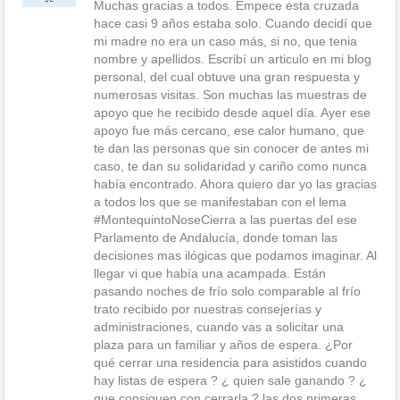
Muchas gracias a todos. Empece esta cruzada
hace casi 9 años estaba solo. Cuando decidí que
mi madre no era un caso más, si no, que tenia
nombre y apellidos. Escribí un articulo en mi blog
personal, del cual obtuve una gran respuesta y
numerosas visitas. Son muchas las muestras de
apoyo que he recibido desde aquel día. Ayer ese
apoyo fue más cercano, ese calor humano, que
te dan las personas que sin conocer de antes mi
caso, te dan su solidaridad y cariño como nunca
había encontrado. Ahora quiero dar yo las gracias
a todos los que se manifestaban con el lema
#MontequintoNoseCierra a las puertas del ese
Parlamento de Andalucía, donde toman las
decisiones mas ilógicas que podamos imaginar. Al
llegar vi que había una acampada. Están
pasando noches de frío solo comparable al frío
trato recibido por nuestras consejerías y
administraciones, cuando vas a solicitar una
plaza para un familiar y años de espera. ¿Por
qué cerrar una residencia para asistidos cuando
hay listas de espera ? ¿ quien sale ganando ? ¿
que consiguen con cerrarla ? las dos primeras