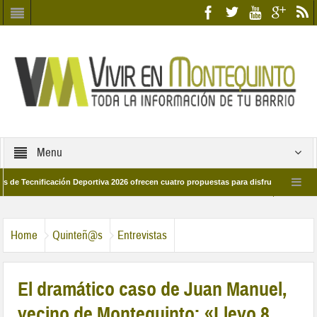
Menu
icación Deportiva 2026 ofrecen cuatro propuestas para disfrutar del deporte este 
de marzo por las calles del barrio
Candidatos/as entidad Quinteña 2026
Home
Quinteñ@s
Entrevistas
El dramático caso de Juan Manuel,
vecino de Montequinto: «Llevo 8