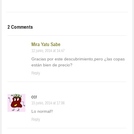
historia
26 enero 2026
2 Comments
Mira Yatu Sabe
12 junio, 2014 at 14:47
Gracias por este descubrimiento,pero ¿las copas
están bien de precio?
Reply
ccr
15 junio, 2014 at 17:06
Lo normal!!
Reply