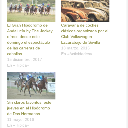
21
22
23
24
25
El Gran Hipódromo de
Caravana de coches
26
Andalucía by The Jockey
clásicos organizada por el
27
ofrece desde este
Club Volkswagen
28
domingo el espectáculo
Escarabajo de Sevilla
de las carreras de
13 marzo, 2015
29
caballos
En «Actividades»
30
15 diciembre, 2017
31
En «Hípica»
32
33
34
35
36
Sin claros favoritos, este
37
jueves en el Hipódromo
38
de Dos Hermanas
39
11 mayo, 2016