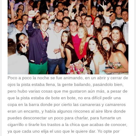
Poco a poco la noche se fue animando, en un abrir y cerrar de
ojos la pista estaba llena, la gente bailando, pasándolo bien,
pero hubo varias cosas que me gustaron aún más, a pesar de
que la pista estaba de bote en bote, no era difícil pedir una
copa en la barra donde por cierto las camareras y camareros
eran un encanto, y había algunos rincones al aire libre donde
puedes desconectar un poco para charlar, para fumarte un
cigarrillo o tirarle los trastos a la chica que acabas de conocer,
ya que cada uno elija el uso que le quiere dar. Yo opte por