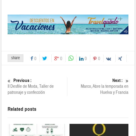
40
En «Hípica»
41
42
43
44
45
46
47
48
share
0
0
0
0
49
50
51
Previous :
Next :
52
II Desfile de Moda, Taller de
Marco, Abre la temporada en
patronaje y confección
Huelva y Francia
Previous
Next
Related posts