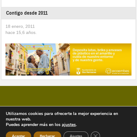
Contigo desde 2011
18 enero, 2011
hace
15,6
años.
Utilizamos cookies para ofrecerte la mejor experiencia en
nuestra web.
Copyright © 2026 Vivir en Montequinto Periódico Digital
Puedes aprender más en los
ajustes
.
Cerrar el banner de 
Aceptar
Rechazar
Ajustes