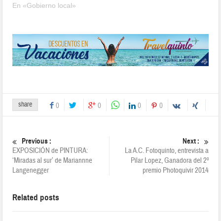
En «Gobierno local»
share
0
0
0
0
Previous :
Next :
EXPOSICIÓN de PINTURA:
La A.C. Fotoquinto, entrevista a
‘Miradas al sur’ de Mariannne
Pilar Lopez, Ganadora del 2º
Langenegger
premio Photoquivir 2014
Related posts