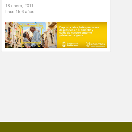
18 enero, 2011
hace
15,6
años.