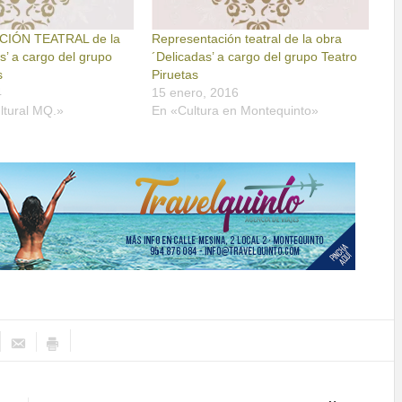
IÓN TEATRAL de la
Representación teatral de la obra
s’ a cargo del grupo
´Delicadas’ a cargo del grupo Teatro
s
Piruetas
4
15 enero, 2016
ltural MQ.»
En «Cultura en Montequinto»