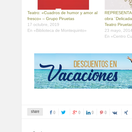
Teatro: «Cuadros de humor y amor al
REPRESENTAC
fresco» – Grupo Piruetas
obra ´Delicada
17 octubre, 2019
Teatro Pirueta
En «Biblioteca de Montequinto»
23 mayo, 201
En «Centro Cu
share
0
0
0
0