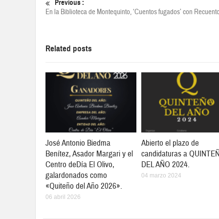
Previous :
En la Biblioteca de Montequinto, ‘Cuentos fugados’ con Recuent
Related posts
José Antonio Biedma
Abierto el plazo de
Benítez, Asador Margari y el
candidaturas a QUINTE
Centro deDía El Olivo,
DEL AÑO 2024.
galardonados como
04 marzo 2024
«Quiteño del Año 2026».
06 abril 2026