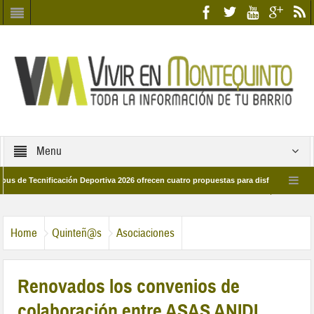
Menu
cnificación Deportiva 2026 ofrecen cuatro propuestas para disfrutar del deporte e
 28 de marzo por las calles del barrio
Candidatos/as entidad Quinteña 2026
Home
Quinteñ@s
Asociaciones
Renovados los convenios de
colaboración entre ASAS ANIDI,