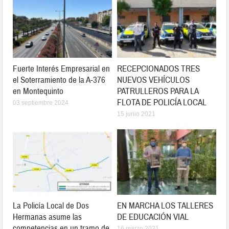
Fuerte Interés Empresarial en
RECEPCIONADOS TRES
el Soterramiento de la A-376
NUEVOS VEHÍCULOS
en Montequinto
PATRULLEROS PARA LA
FLOTA DE POLICÍA LOCAL
03 septiembre 2024
15 junio 2021
La Policía Local de Dos
EN MARCHA LOS TALLERES
Hermanas asume las
DE EDUCACIÓN VIAL
competencias en un tramo de
16 marzo 2021