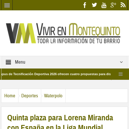
Menu
Tecnificación Deportiva 2026 ofrecen cuatro propuestas para disfrutar del deporte
ía 28 de marzo por las calles del barrio
Candidatos/as entidad Quinteña 202
Home
Deportes
Waterpolo
Quinta plaza para Lorena Miranda
con España en la Liga Mundial.