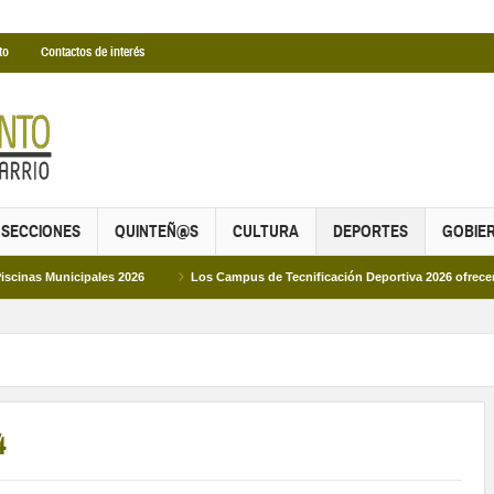
to
Contactos de interés
SECCIONES
QUINTEÑ@S
CULTURA
DEPORTES
GOBIE
es 2026
Los Campus de Tecnificación Deportiva 2026 ofrecen cuatro propuest
4