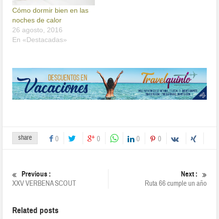
Cómo dormir bien en las
noches de calor
26 agosto, 2016
En «Destacadas»
share
0
0
0
0
Previous :
Next :
XXV VERBENA SCOUT
Ruta 66 cumple un año
Related posts