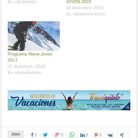
En «Juventud»
JOVEN 2023
16 diciembre, 2022
En «Gobierno local»
Programa Nieve Joven
2017
27 diciembre, 2016
En «Actividades»
share
0
0
0
0