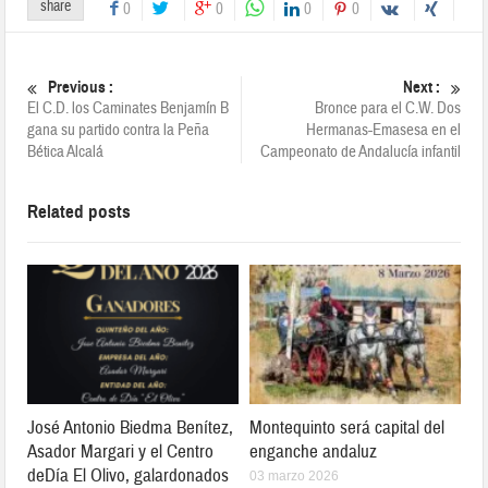
share
0
0
0
0
Previous :
Next :
El C.D. los Caminates Benjamín B
Bronce para el C.W. Dos
gana su partido contra la Peña
Hermanas-Emasesa en el
Bética Alcalá
Campeonato de Andalucía infantil
Related posts
José Antonio Biedma Benítez,
Montequinto será capital del
Asador Margari y el Centro
enganche andaluz
deDía El Olivo, galardonados
03 marzo 2026