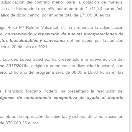
adjudicación del contrato menor para la dotación de material
n la calle Fernando Trejo, nº5, por importe de 1.711,23 euros. Así,
tico de dicho centro, por importe total de 17.999,96 euros.
rige Rosa Mª Roldán Valcárcel, se ha propuesto la adjudicación
nto, conservación y reparación de nuevas incorporaciones de
cuitos biosaludables y sanecanes
del municipio, por la cantidad
sta el 20 de julio de 2021.
, Lourdes López Sánchez, ha presentado una nueva edición del
rno 2017/2018»
, dirigido a personas con diversidad funcional, que
ero. El horario del programa será de 08:00 a 15:00 horas en las
s
, Francisco Toscano Rodero, ha presentado la resolución del
égimen de concurrencia competitiva de ayuda al deporte
 las obras de reparación de cubiertas y sistema de climatización en
l de 370.069,25 euros.