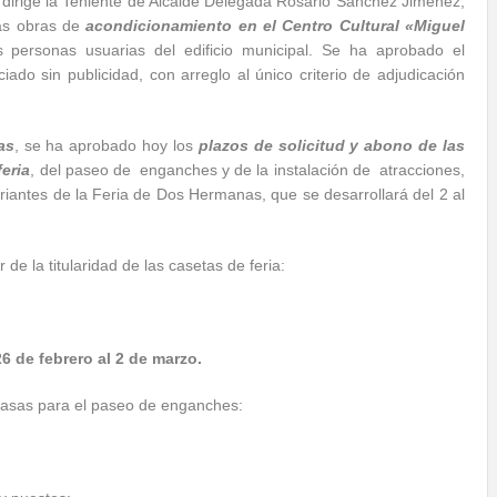
 dirige la Teniente de Alcalde Delegada Rosario Sánchez Jiménez,
las obras de
acondicionamiento en el Centro Cultural «Miguel
s personas usuarias del edificio municipal. Se ha aprobado el
ado sin publicidad, con arreglo al único criterio de adjudicación
as
, se ha aprobado hoy los
plazos de solicitud y abono de las
feria
, del paseo de enganches y de la instalación de atracciones,
iantes de la Feria de Dos Hermanas, que se desarrollará del 2 al
 de la titularidad de las casetas de feria:
 de febrero al 2 de marzo.
s tasas para el paseo de enganches: