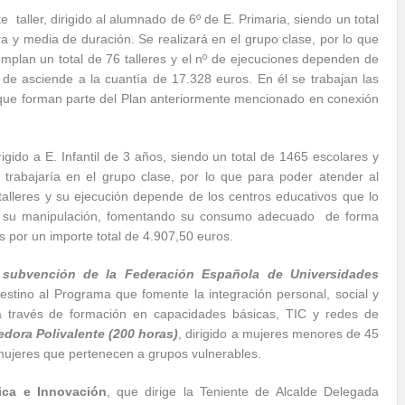
te taller, dirigido al alumnado de 6º de E. Primaria, siendo un total
 y media de duración. Se realizará en el grupo clase, por lo que
plan un total de 76 talleres y el nº de ejecuciones dependen de
al de asciende a la cuantía de 17.328 euros. En él se trabajan las
 que forman parte del Plan anteriormente mencionado en conexión
rigido a E. Infantil de 3 años, siendo un total de 1465 escolares y
trabajaría en el grupo clase, por lo que para poder atender al
alleres y su ejecución depende de los centros educativos que lo
es y su manipulación, fomentando su consumo adecuado de forma
es por un importe total de 4.907,50 euros.
a
subvención de la Federación Española de Universidades
estino al Programa que fomente la integración personal, social y
 a través de formación en capacidades básicas, TIC y redes de
dora Polivalente (200 horas)
, dirigido a mujeres menores de 45
mujeres que pertenecen a grupos vulnerables.
ca e Innovación
, que dirige la Teniente de Alcalde Delegada