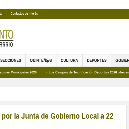
to
Contactos de interés
SECCIONES
QUINTEÑ@S
CULTURA
DEPORTES
GOBIE
ipales 2026
Los Campus de Tecnificación Deportiva 2026 ofrecen cuatro propu
por la Junta de Gobierno Local a 22