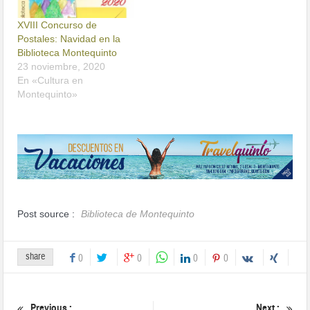
XVIII Concurso de
Postales: Navidad en la
Biblioteca Montequinto
23 noviembre, 2020
En «Cultura en
Montequinto»
Post source :
Biblioteca de Montequinto
share
0
0
0
0
Previous :
Next :