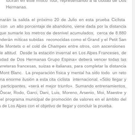
lucirán en este mítico Tour, representando a la ciudad de Dos
Hermanas.
arán la salida el próximo 20 de Julio en esta prueba Ciclista
 con un alto porcentaje de abandono, viene dada por la distancia
 que sumarle los metros de desnivel acumulados, cerca de 8.880
nderán míticas subidas reconocidas como el Grand y el Petit San
 de Montets o el cold de Champex entre otros, con ascensiones
 altitud. Desde la estación invernal en Los Alpes Franceses, de
«Ciudad de Dos Hermanas Grupo Espina» deberá vencer todas las
reteras francesas, suizas e italianas, para completar la distancia
o Mont Blanc. La preparación física y mental ha sido todo un reto
a enorme ilusión a esta cita ciclista internacional. «Sólo llegar y
 participantes, «será el mejor triunfo». Sumando entrenamientos,
scar, Rodo, Garci, Dani, Luis, Moreno, Arsenio, Moi, Maestre y
del programa municipal de promoción de valores en el ámbito del
 Los Alpes con el objetivo de llegar y concluir la prueba.