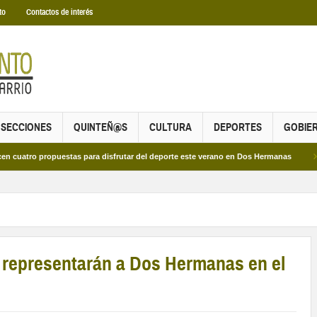
to
Contactos de interés
SECCIONES
QUINTEÑ@S
CULTURA
DEPORTES
GOBIE
 propuestas para disfrutar del deporte este verano en Dos Hermanas
Más de d
 representarán a Dos Hermanas en el