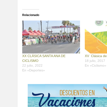
Relacionado
XX CLÁSICA SANTA ANA DE
XV Clásica de
CICLISMO
18 julio, 2017
22 julio, 2022
En «Ciclismo»
En «Deportes»