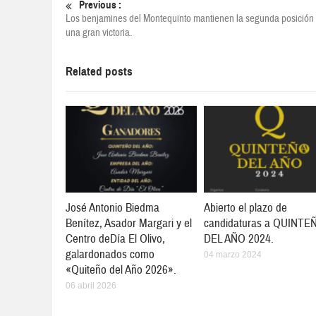
Previous :
Los benjamines del Montequinto mantienen la segunda posición
una gran victoria.
Related posts
José Antonio Biedma
Abierto el plazo de
Benítez, Asador Margari y el
candidaturas a QUINTE
Centro deDía El Olivo,
DEL AÑO 2024.
galardonados como
04 marzo 2024
«Quiteño del Año 2026».
06 abril 2026