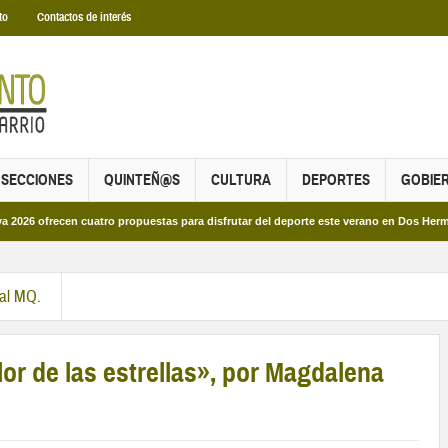
to
Contactos de interés
SECCIONES
QUINTEÑ@S
CULTURA
DEPORTES
GOBIE
recen cuatro propuestas para disfrutar del deporte este verano en Dos Hermanas
ral MQ.
or de las estrellas», por Magdalena