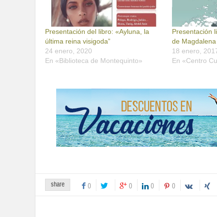
Presentación del libro: «Ayluna, la
Presentación l
última reina visigoda”
de Magdalena
24 enero, 2020
18 enero, 201
En «Biblioteca de Montequinto»
En «Centro Cu
share
0
0
0
0