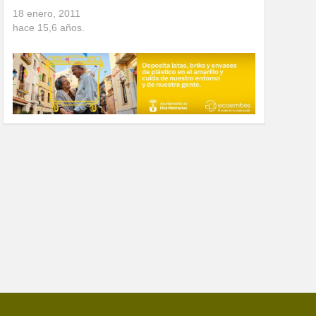
18 enero, 2011
hace
15,6
años.