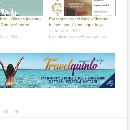
ibro: «Olas de levante»
Presentación del libro: «Siempre
 Gómez Amores
fuimos más jóvenes que hoy»
7
13 febrero, 2018
ltural MQ.»
En «Biblioteca de Montequinto»