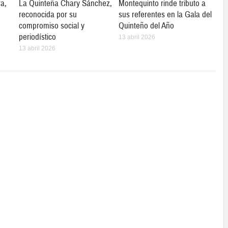
ra,
La Quinteña Chary Sánchez,
Montequinto rinde tributo a
reconocida por su
sus referentes en la Gala del
compromiso social y
Quinteño del Año
periodístico
13 abril 2026
13 abril 2026