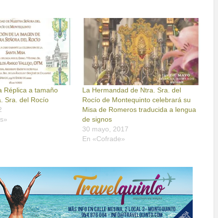
a Réplica a tamaño
La Hermandad de Ntra. Sra. del
a. Sra. del Rocío
Rocío de Montequinto celebrará su
2
Misa de Romeros traducida a lengua
s»
de signos
30 mayo, 2017
En «Cofrade»