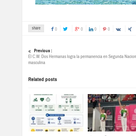
share
0
0
0
0
Previous :
El C.W. Dos Hermanas logra la permanencia en Segunda Nacion
masculina
Related posts