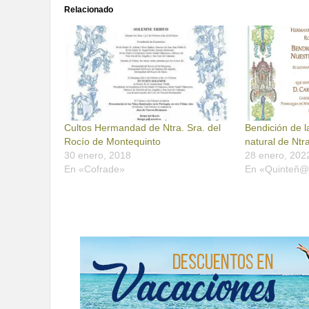
Relacionado
Cultos Hermandad de Ntra. Sra. del
Bendición de l
Rocío de Montequinto
natural de Ntr
30 enero, 2018
28 enero, 202
En «Cofrade»
En «Quinteñ@