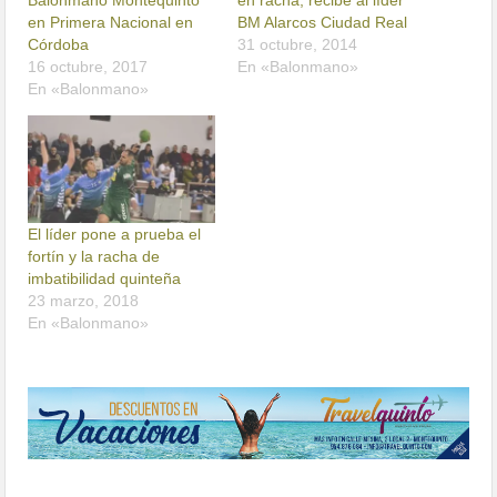
Balonmano Montequinto
en racha, recibe al líder
en Primera Nacional en
BM Alarcos Ciudad Real
Córdoba
31 octubre, 2014
16 octubre, 2017
En «Balonmano»
En «Balonmano»
El líder pone a prueba el
fortín y la racha de
imbatibilidad quinteña
23 marzo, 2018
En «Balonmano»